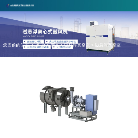
山东麦格莱威节能科技有限公司专注磁悬浮行业，欢迎合作咨询！
联系电话：17860579378 邮箱：maigelaiwei@163.com
您当前的位置 ： 首 页
>
产品
>
磁悬浮真空泵
>
磁悬浮真空泵