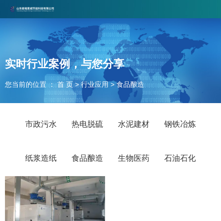
山东麦格莱威节能科技有限公司专注磁悬浮行业，欢迎合作咨询！
联系电话：17860579378 邮箱：maigelaiwei@163.com
实时行业案例，与您分享
您当前的位置 ： 首 页
>
行业应用
>
食品酿造
市政污水
热电脱硫
水泥建材
钢铁冶炼
纸浆造纸
食品酿造
生物医药
石油石化